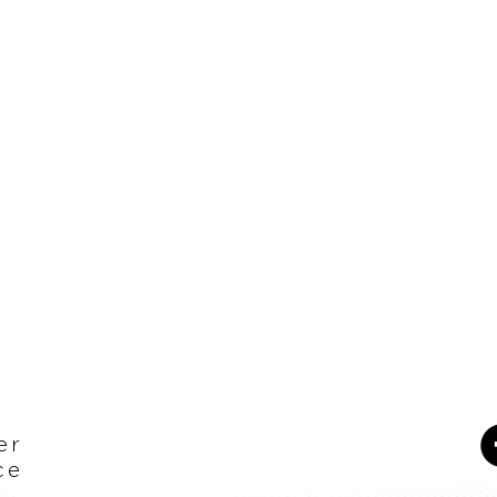
er
ce