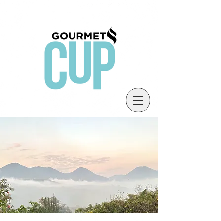
Gourmet
Cup
L'ESPRIT DU CAFE ET DU THE
N°30 DISPONIBLE